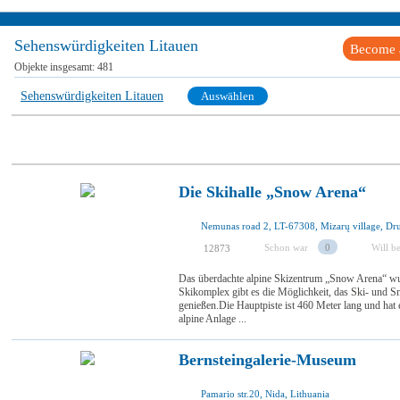
Sehenswürdigkeiten Litauen
Become a
Objekte insgesamt:
481
Sehenswürdigkeiten Litauen
Auswählen
Die Skihalle „Snow Arena“
Schon war
0
Will b
12873
Das überdachte alpine Skizentrum „Snow Arena“ wur
Skikomplex gibt es die Möglichkeit, das Ski- und 
genießen.Die Hauptpiste ist 460 Meter lang und hat
alpine Anlage ...
Bernsteingalerie-Museum
Pamario str.20, Nida, Lithuania