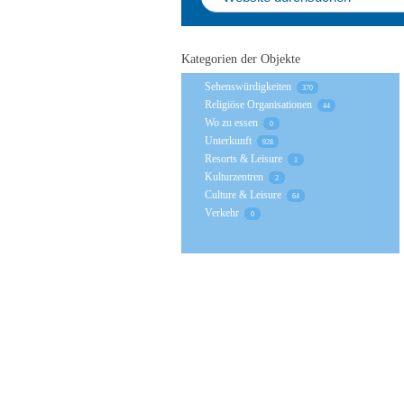
Kategorien der Objekte
Sehenswürdigkeiten
370
Religiöse Organisationen
44
Wo zu essen
0
Unterkunft
928
Resorts & Leisure
1
Kulturzentren
2
Culture & Leisure
64
Verkehr
0