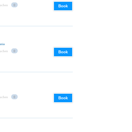
suchen
0
Book
ania
suchen
0
Book
suchen
0
Book