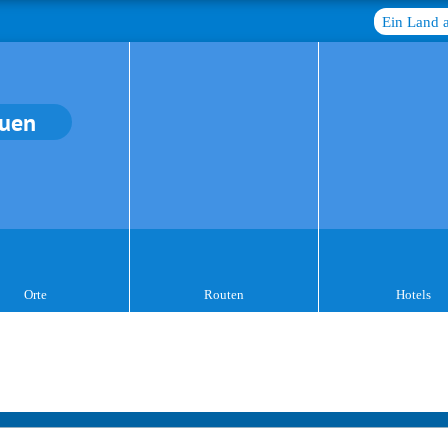
Ein Land 
auen
Orte
Routen
Hotels