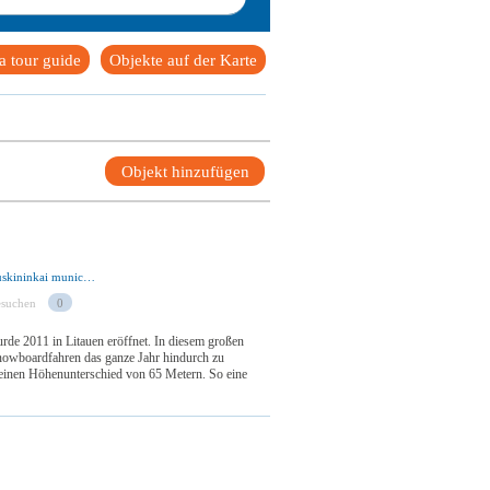
 tour guide
Objekte auf der Karte
Objekt hinzufügen
Nemunas road 2, LT-67308, Mizarų village, Druskininkai municipality, Lithuania
esuchen
0
de 2011 in Litauen eröffnet. In diesem großen
Snowboardfahren das ganze Jahr hindurch zu
 einen Höhenunterschied von 65 Metern. So eine