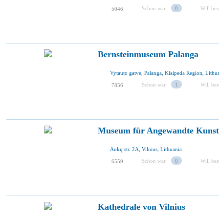
Schon war
0
Will be
5046
Bernsteinmuseum Palanga
Vytauto gatvė, Palanga, Klaipeda Region, Lithu
Schon war
1
Will be
7856
Museum für Angewandte Kunst
Aukų str. 2A, Vilnius, Lithuania
Schon war
0
Will be
6559
Kathedrale von Vilnius