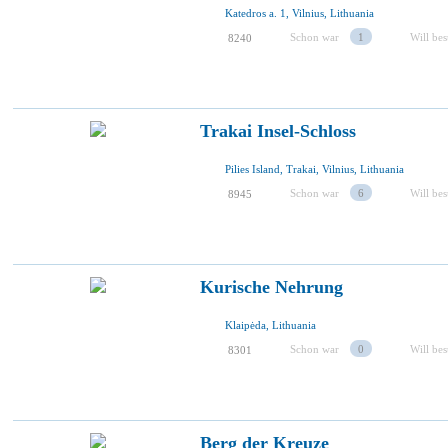
Katedros a. 1, Vilnius, Lithuania
Schon war
1
Will be
8240
Trakai Insel-Schloss
Pilies Island, Trakai, Vilnius, Lithuania
Schon war
6
Will be
8945
Kurische Nehrung
Klaipėda, Lithuania
Schon war
0
Will be
8301
Berg der Kreuze