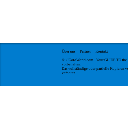
Über uns
Partner
Kontakt
© «IGotoWorld.com - Your GUIDE TO the
vorbehalten.
Das vollständige oder partielle Kopieren vo
verboten.