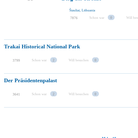
Šiauliai, Lithuania
Schon war
0
Will be
7876
Trakai Historical National Park
Schon war
2
Will besuchen
0
3799
Der Präsidentenpalast
Schon war
2
Will besuchen
0
3641