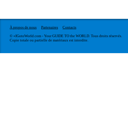
À propos de nous
Partenaires
Contacts
© «IGotoWorld.com - Your GUIDE TO the WORLD. Tous droits réservés.
Copie totale ou partielle de matériaux est interdite.