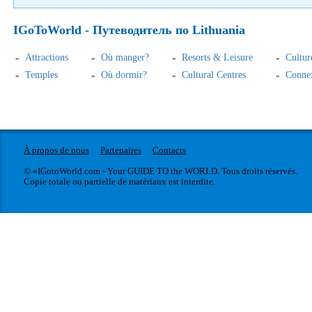
IGoToWorld - Путеводитель по Lithuania
Аttractions
Où manger?
Resorts & Leisure
Cultur
Temples
Où dormir?
Cultural Centres
Connex
À propos de nous
Partenaires
Contacts
© «IGotoWorld.com - Your GUIDE TO the WORLD. Tous droits réservés.
Copie totale ou partielle de matériaux est interdite.