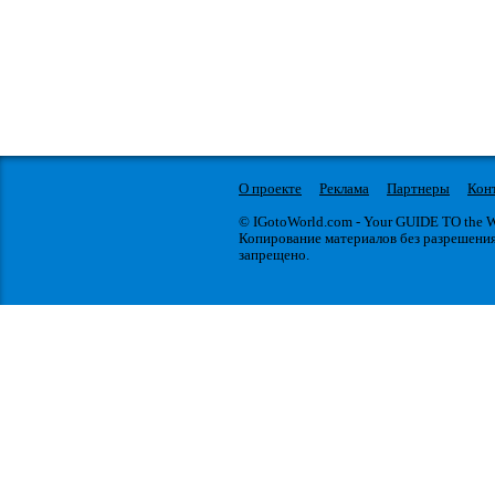
О проекте
Реклама
Партнеры
Кон
© IGotoWorld.com - Your GUIDE TO the
Копирование материалов без разрешени
запрещено.