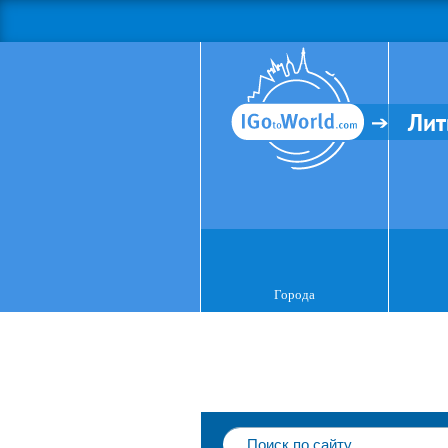
Лит
Города