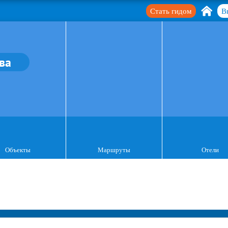
Стать гидом
В
ва
Объекты
Маршруты
Отели