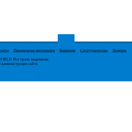
такты
Перепечатка материалов
Вакансии
Сотрудничество
Помощь
 WORLD. Все права защищены.
я администрации сайта