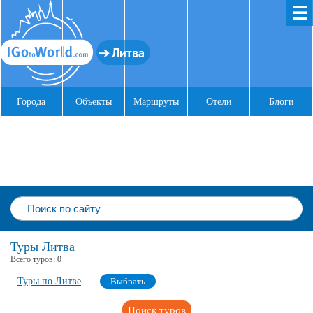
☰
Литва
Города
Объекты
Маршруты
Отели
Блоги
Туры Литва
Всего туров:
0
Туры по Литве
Выбрать
Поиск туров