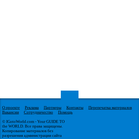
О проекте
Реклама
Партнеры
Контакты
Перепечатка материалов
Вакансии
Сотрудничество
Помощь
© IGotoWorld.com - Your GUIDE TO
the WORLD. Все права защищены.
Копирование материалов без
разрешения администрации сайта